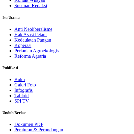
Kontak Wilayah
Susunan Redaksi
Isu Utama
Anti Neoliberalisme
Hak Asasi Petani
Kedaulatan Pangan
Koperasi
Pertanian Agroekologis
Reforma Agraria
Publikasi
Buku
Galeri Foto
Infografis
Tabloid
SPI TV
Unduh Berkas
Dokumen PDF
Peraturan & Perundangan