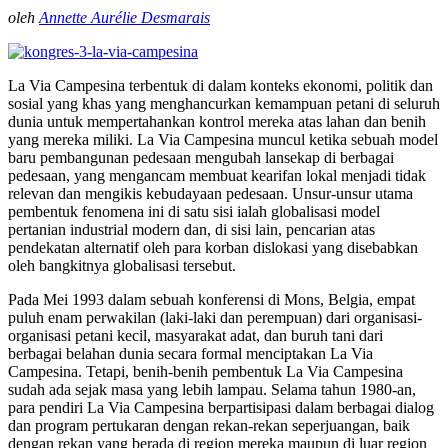
oleh
Annette Aurélie Desmarais
La Via Campesina terbentuk di dalam konteks ekonomi, politik dan
sosial yang khas yang menghancurkan kemampuan petani di seluruh
dunia untuk mempertahankan kontrol mereka atas lahan dan benih
yang mereka miliki. La Via Campesina muncul ketika sebuah model
baru pembangunan pedesaan mengubah lansekap di berbagai
pedesaan, yang mengancam membuat kearifan lokal menjadi tidak
relevan dan mengikis kebudayaan pedesaan. Unsur-unsur utama
pembentuk fenomena ini di satu sisi ialah globalisasi model
pertanian industrial modern dan, di sisi lain, pencarian atas
pendekatan alternatif oleh para korban dislokasi yang disebabkan
oleh bangkitnya globalisasi tersebut.
Pada Mei 1993 dalam sebuah konferensi di Mons, Belgia, empat
puluh enam perwakilan (laki-laki dan perempuan) dari organisasi-
organisasi petani kecil, masyarakat adat, dan buruh tani dari
berbagai belahan dunia secara formal menciptakan La Via
Campesina. Tetapi, benih-benih pembentuk La Via Campesina
sudah ada sejak masa yang lebih lampau. Selama tahun 1980-an,
para pendiri La Via Campesina berpartisipasi dalam berbagai dialog
dan program pertukaran dengan rekan-rekan seperjuangan, baik
dengan rekan yang berada di region mereka maupun di luar region