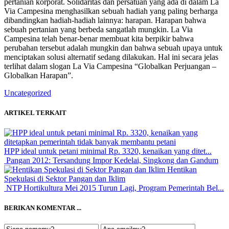
pertanian korporat. Solidaritas dan persatuan yang ada di dalam La
Via Campesina menghasilkan sebuah hadiah yang paling berharga
dibandingkan hadiah-hadiah lainnya: harapan. Harapan bahwa
sebuah pertanian yang berbeda sangatlah mungkin. La Via
Campesina telah benar-benar membuat kita berpikir bahwa
perubahan tersebut adalah mungkin dan bahwa sebuah upaya untuk
menciptakan solusi alternatif sedang dilakukan. Hal ini secara jelas
terlihat dalam slogan La Via Campesina “Globalkan Perjuangan –
Globalkan Harapan”.
Uncategorized
ARTIKEL TERKAIT
HPP ideal untuk petani minimal Rp. 3320, kenaikan yang ditet...
Pangan 2012: Tersandung Impor Kedelai, Singkong dan Gandum
Hentikan
Spekulasi di Sektor Pangan dan Iklim
NTP Hortikultura Mei 2015 Turun Lagi, Program Pemerintah Bel...
BERIKAN KOMENTAR ...