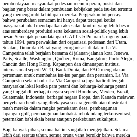
pemberdayaan masyarakat pedesaan menuju peran, posisi dan
bagian yang besar dalam pembuatan kebijakan pada isu-isu tertentu
yang memengaruhi kehidupan mereka. Pergerakan ini percaya
bahwa perubahan semacam ini hanya dapat tercapai ketika
masyarakat lokal mendapatkan akses dan kontrol yang lebih besar
atas sumberdaya produksi serta kekuatan sosial-politik yang lebih
besar. Semenjak penandatangan GATT
via
Putaran Uruguay pada
tahun 1994, para perwakilan dari organisasi pedesaan dari Utara,
Selatan, Timur dan Barat yang terorganisasi di dalam La Via
Campesina telah berjalan bersama di jalanan-jalanan kota Jenewa,
Paris, Seattle, Washington, Québec, Roma, Bangalore, Porto Alegre,
Cancún dan Hong Kong. Kapanpun dan dimanapun institusi
internasional seperti WTO, Bank Dunia, dan FAO mengadakan
pertemuan untuk membahas isu-isu pangan dan pertanian, La Via
Campesina selalu hadir. La Via Campesina juga hadir di tengah
masyarakat lokal ketika para petani dan keluarga-keluarga petani
yang tinggal di berbagai negara seperti Honduras, Mexico, Brazil,
Guatemala, Indonesia, berbagai negara Eropa, dan Kanada melawan
penyebaran benih yang direkayasa secara genetik atau diusir dari
tanah mereka dalam rangka pemekaran desa, pembangunan
lapangan golf, pembangunan tambak-tambak udang terkonsentrasi,
peternakan babi skala besar ataupun perkebunan eukaliptus.
Bagi banyak pihak, semua hal ini sangatlah mengejutkan. Selama
lebih dari seratus tahun, semua orang yang berpikir bahwa mereka