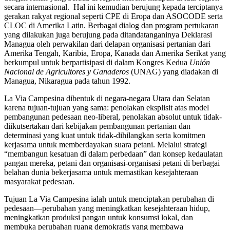
secara internasional. Hal ini kemudian berujung kepada terciptanya
gerakan rakyat regional seperti CPE di Eropa dan ASOCODE serta
CLOC di Amerika Latin. Berbagai dialog dan program pertukaran
yang dilakukan juga berujung pada ditandatanganinya Deklarasi
Managua oleh perwakilan dari delapan organisasi pertanian dari
Amerika Tengah, Karibia, Eropa, Kanada dan Amerika Serikat yang
berkumpul untuk berpartisipasi di dalam Kongres Kedua
Unión
Nacional de Agricultores y Ganaderos
(UNAG) yang diadakan di
Managua, Nikaragua pada tahun 1992.
La Via Campesina dibentuk di negara-negara Utara dan Selatan
karena tujuan-tujuan yang sama: penolakan eksplisit atas model
pembangunan pedesaan neo-liberal, penolakan absolut untuk tidak-
diikutsertakan dari kebijakan pembangunan pertanian dan
determinasi yang kuat untuk tidak-dihilangkan serta komitmen
kerjasama untuk memberdayakan suara petani. Melalui strategi
“membangun kesatuan di dalam perbedaan” dan konsep kedaulatan
pangan mereka, petani dan organisasi-organisasi petani di berbagai
belahan dunia bekerjasama untuk memastikan kesejahteraan
masyarakat pedesaan.
Tujuan La Via Campesina ialah untuk menciptakan perubahan di
pedesaan—perubahan yang meningkatkan kesejahteraan hidup,
meningkatkan produksi pangan untuk konsumsi lokal, dan
membuka perubahan ruang demokratis yang membawa