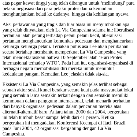
atas pagar kawat tinggi yang telah dibangun untuk ‘melindungi’ para
pelaku negosiasi dari para pelaku protes dan ia kemudian
menghunjamkan belati ke dadanya, hingga dia kehilangan nyawa.
Aksi perlawanan yang tragis dan luar biasa ini menyimbolkan apa
yang telah dinyatakan oleh La Via Campesina selama ini: liberalisasi
pertanian ialah perang terhadap petani-petani kecil, liberalisasi
pertanian menghancurkan komunitas pedesaan dan menghancurkan
keluarga-keluarga petani. Teriakan putus asa Lee akan perubahan
secara bertahap membantu memperkuat La Via Campesina yang
telah mendeklarasikan bahwa 10 September ialah ’Hari Protes
Internasional terhadap WTO’. Pada hari itu, organisasi-organisasi di
berbagai negara memobilisasi diri mereka untuk menuntut
kedaulatan pangan. Kematian Lee jelaslah tidak sia-sia.
Eksistensi La Via Campesina, yang semakin jelas terlihat sebagai
sebuah aktor sosial kunci berakar secara kuat pada masyarakat lokal
yang semakin lama semakin terkait dengan dan semakin memiliki
kemmpuan dalam panggung internasional, telah menarik perhatian
dari banyak organisasi pedesaan dalam pencarian mereka atas
alternatif-alternatif baru. Antara tahun 2000 dan 2004, pergerakan
ini telah tumbuh besar sampai lebih dari 41 persen. Ketika
pergerakan ini mengadakan Konferensi Keempat di Itaci, Brazil
pada Juni 2004, 42 organisasi bergabung dengan La Via
Campesina.