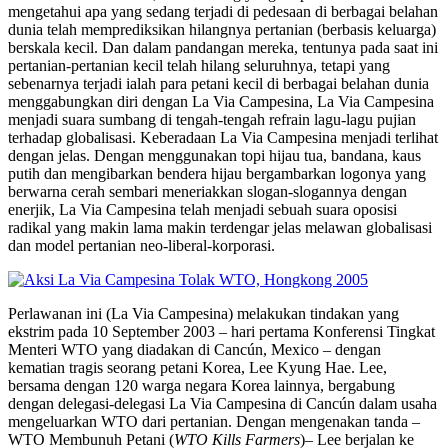
mengetahui apa yang sedang terjadi di pedesaan di berbagai belahan
dunia telah memprediksikan hilangnya pertanian (berbasis keluarga)
berskala kecil. Dan dalam pandangan mereka, tentunya pada saat ini
pertanian-pertanian kecil telah hilang seluruhnya, tetapi yang
sebenarnya terjadi ialah para petani kecil di berbagai belahan dunia
menggabungkan diri dengan La Via Campesina, La Via Campesina
menjadi suara sumbang di tengah-tengah refrain lagu-lagu pujian
terhadap globalisasi. Keberadaan La Via Campesina menjadi terlihat
dengan jelas. Dengan menggunakan topi hijau tua, bandana, kaus
putih dan mengibarkan bendera hijau bergambarkan logonya yang
berwarna cerah sembari meneriakkan slogan-slogannya dengan
enerjik, La Via Campesina telah menjadi sebuah suara oposisi
radikal yang makin lama makin terdengar jelas melawan globalisasi
dan model pertanian neo-liberal-korporasi.
Perlawanan ini (La Via Campesina) melakukan tindakan yang
ekstrim pada 10 September 2003 – hari pertama Konferensi Tingkat
Menteri WTO yang diadakan di Cancún, Mexico – dengan
kematian tragis seorang petani Korea, Lee Kyung Hae. Lee,
bersama dengan 120 warga negara Korea lainnya, bergabung
dengan delegasi-delegasi La Via Campesina di Cancún dalam usaha
mengeluarkan WTO dari pertanian. Dengan mengenakan tanda –
WTO Membunuh Petani (
WTO Kills Farmers
)– Lee berjalan ke