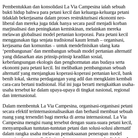
Pembentukkan dan konsolidasi La Via Campesina ialah sebuah
bukti hidup bahwa para petani kecil dan keluarga-keluarga petani
tidaklah bekerjasama dalam proses restrukturisasi ekonomi neo-
liberal dan mereka juga tidak hanya secara pasif menjadi korban
marjinalisasi dan peningkatan kemiskinan, melainkan mereka
melawan globalisasi model pertanian korporasi. Para petani kecil
menggunakan tiga senjata tradisional kaum lemah – organisasi,
kerjasama dan komunitas – untuk mendefinisikan ulang kata
‘pembangunan’ dan membangun sebuah model pertanian alternatif
yang didasarkan atas prinsip-prinsip keadilan sosial,
keberlangsungan ekologis dan penghormatan atas budaya serta
ekonomi para petani kecil. Ini melibatkan pembangunan sebuah
alternatif yang menjangkau koperasi-koperasi pertanian kecil, bank
benih lokal, skema perdagangan yang adil dan mengklaim kembali
cara-cara bertani tradisional. Hal ini juga berarti mengkaitkan usaha-
usaha tersebut ke dalam upaya-upaya di tingkat nasional, regional
dan internasional.
Dalam membentuk La Via Campesina, organisasi-organisasi petani
secara efektif terinternasionalisasikan dan berhasil membuat sebuah
ruang yang tersendiri bagi mereka di arena internasional. La Via
Campesina mengisi ruang tersebut dengan suara-suara petani kecil,
menyampaikan tuntutan-tuntutan petani dan solusi-solusi alternatif
dalam rangka usaha melawan pemaksaanan penerapan model