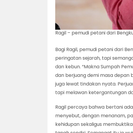
Ragil – pemudi petani dari Bengku
Bagi Ragil, pemudi petani dari 
peringatan sejarah, tapi semanga
dan kebun. “Makna Sumpah Pemu
dan berjuang demi masa depan b
juga lewat tindakan nyata. Perjua
tapi melawan ketergantungan dan
Ragil percaya bahwa bertani adala
menyebut, dengan menanam, pa
kehidupan sekaligus membuktikan
tanah sendiri. Semangat itu ia 