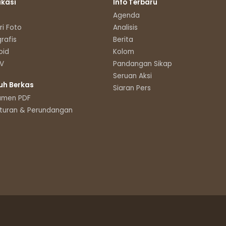
ikasi
Info Terbaru
Agenda
ri Foto
Analisis
grafis
Berita
oid
Kolom
TV
Pandangan Sikap
Seruan Aksi
uh Berkas
Siaran Pers
umen PDF
turan & Perundangan