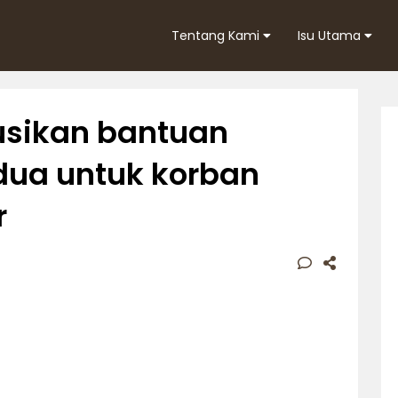
Tentang Kami
Isu Utama
usikan bantuan
ua untuk korban
r