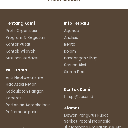
Tentang Kami
Info Terbaru
Profil Organisasi
Agenda
Program & Kegiatan
Analisis
Kantor Pusat
Berita
Kontak Wilayah
Kolom
Susunan Redaksi
Pandangan Sikap
Seruan Aksi
Isu Utama
Siaran Pers
Anti Neoliberalisme
Hak Asasi Petani
Kontak Kami
Kedaulatan Pangan
spi@spi.or.id
Koperasi
Pertanian Agroekologis
Alamat
Reforma Agraria
Dewan Pengurus Pusat
Serikat Petani Indonesia
Jl. Mampang Prapatan XIV, No.11