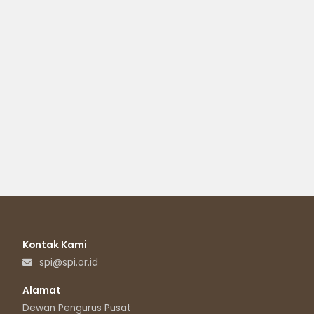
Kontak Kami
spi@spi.or.id
Alamat
Dewan Pengurus Pusat