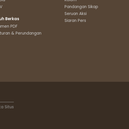
TV
Pandangan Sikap
Seruan Aksi
uh Berkas
Siaran Pers
umen PDF
turan & Perundangan
ta Situs