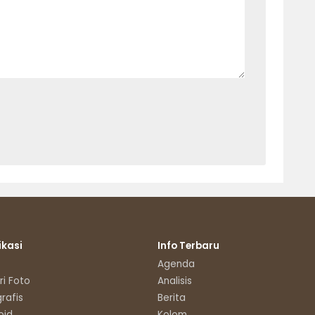
ikasi
Info Terbaru
Agenda
ri Foto
Analisis
grafis
Berita
oid
Kolom