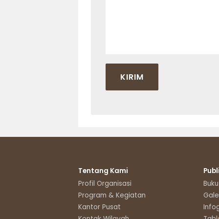
Tentang Kami
Publ
Profil Organisasi
Buku
Program & Kegiatan
Gale
Kantor Pusat
Info
Kontak Wilayah
Tabl