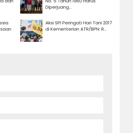
ia dan
No. 5 Tahun 1960 Harus
Diperjuang...
esia
Aksi SPI Peringati Hari Tani 2017
esaan
di Kementerian ATR/BPN: R...