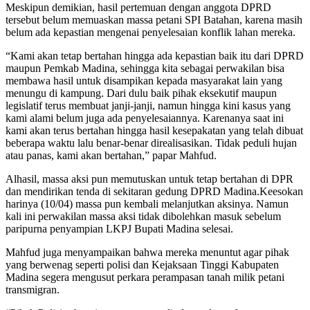
Meskipun demikian, hasil pertemuan dengan anggota DPRD
tersebut belum memuaskan massa petani SPI Batahan, karena masih
belum ada kepastian mengenai penyelesaian konflik lahan mereka.
“Kami akan tetap bertahan hingga ada kepastian baik itu dari DPRD
maupun Pemkab Madina, sehingga kita sebagai perwakilan bisa
membawa hasil untuk disampikan kepada masyarakat lain yang
menungu di kampung. Dari dulu baik pihak eksekutif maupun
legislatif terus membuat janji-janji, namun hingga kini kasus yang
kami alami belum juga ada penyelesaiannya. Karenanya saat ini
kami akan terus bertahan hingga hasil kesepakatan yang telah dibuat
beberapa waktu lalu benar-benar direalisasikan. Tidak peduli hujan
atau panas, kami akan bertahan,” papar Mahfud.
Alhasil, massa aksi pun memutuskan untuk tetap bertahan di DPR
dan mendirikan tenda di sekitaran gedung DPRD Madina.Keesokan
harinya (10/04) massa pun kembali melanjutkan aksinya. Namun
kali ini perwakilan massa aksi tidak dibolehkan masuk sebelum
paripurna penyampian LKPJ Bupati Madina selesai.
Mahfud juga menyampaikan bahwa mereka menuntut agar pihak
yang berwenag seperti polisi dan Kejaksaan Tinggi Kabupaten
Madina segera mengusut perkara perampasan tanah milik petani
transmigran.