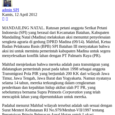
admin SPI
Kamis, 12 April 2012
MANDAILING NATAL. Ratusan petani anggota Serikat Petani
Indonesia (SPI) yang berasal dari Kecamatan Batahan, Kabupaten
Mandailing Natal (Madina) melakukan aksi menuntut penyelesaian
sengketa agraria di gedung DPRD Madina (09/14). Mahfud, Ketua
Badan Pelaksana Basis (BPB) SPI Batahan III menyatakan bahwa
aksi ini untuk meminta pemerintah kabupaten Madina untuk segera
menyelesaikan konflik lahan dengan PT Palmaris Raya (PR).
Mahfud menjelaskan bahwa mereka adalah para transmigran yang
didatangkan pemerintah pusat pada tahun 1998 sebagai anggota
Transmigrasi Pola PIR yang berjumlah 200 KK dari wilayah Jawa
Timur, Jawa Tengah, Jawa Barat dan Yogyakarta. Namun nyatanya
selama 14 tahun, mereka terkungkung dalam cengkraman
penderitaan dan kepahitan hidup akibat ulah PT PR, yang
sebelumnya bernama Supra Primoris
Corporation
yang telah
mencaplok lahan yang diperuntukkan untuk mereka.
Padahal menurut Mahfud wilayah tersebut adalah sah sesuai dengan
Surat Menteri Kehutanan RI No.979/Menhut-VII/1997 tentang
Persetujuan Prinsip Pelepasan Areal Hutan untuk Lokasi