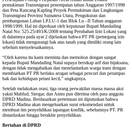
pemukiman Transmigrasi penempatan tahun Anggaran 1997/1998
dan Peta Rancang Kapling Proyek Permukiman dan Lingkungan
Transmigrasi Provinsi Sumatera Utara, Pengukuran dan
pembangunan Lahan LP.LU-1 dan Blok Lu –II Tahun anggaran
1998/1999. Hal ini diperkuat oleh keputusan Bupati Mandailing
Natal No: 525.25/493/K/2008 tentang Perubahan Izin Lokasi yang
di dalamnya pada ayat 2 dijelaskan bahwa PT PR (pemegang izin
lokasi) tidak mengurangi hak atas tanah yang dimiliki orang lain
sebelum menyelesaikannya.
“Oleh karena itu kami meminta dan memohon dengan sangat
kepada Bupati Mandailing Natal supaya bersikap arif dan bijaksana,
dengan tidak mengabaikan dan menelantarkan warga trans dengan
membiarkan PT PR berlaku arogan sebagai pencuri dan perampas
hak dan kehidupan petani kecil,” ungkapnya.
Setelah melakukan orasi, tiga orang perwakilan massa massa aksi
yakni Mahfud, Siregar, dan Amru pun diterima oleh para anggota
DPRD Madina. Berdasarkan pertemuan ini diputuskan bahwa
DPRD Madina akan mengeluarkan surat rekomendasi untuk
membuat tim penyelidikan lapangan konflik, sebelumnya PT. PR
distanfaskan hingga berakhir penyelidikan.
Bertahan di DPRD