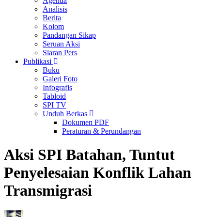
Agenda
Analisis
Berita
Kolom
Pandangan Sikap
Seruan Aksi
Siaran Pers
Publikasi
Buku
Galeri Foto
Infografis
Tabloid
SPI TV
Unduh Berkas
Dokumen PDF
Peraturan & Perundangan
Aksi SPI Batahan, Tuntut
Penyelesaian Konflik Lahan
Transmigrasi