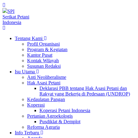
SPI
Serikat Petani
Indonesia
Tentang Kami
Profil Organisasi
Program & Kegiatan
Kantor Pusat
Kontak Wilayah
Susunan Redaksi
Isu Utama
Anti Neoliberalisme
Hak Asasi Petani
Deklarasi PBB tentang Hak Asasi Petani dan
Rakyat yang Bekerja di Pedesaan (UNDROP)
Kedaulatan Pangan
Koperasi
Koperasi Petani Indonesia
Pertanian Agroekologis
Pusdiklat & Demplot
Reforma Agraria
Info Terbaru