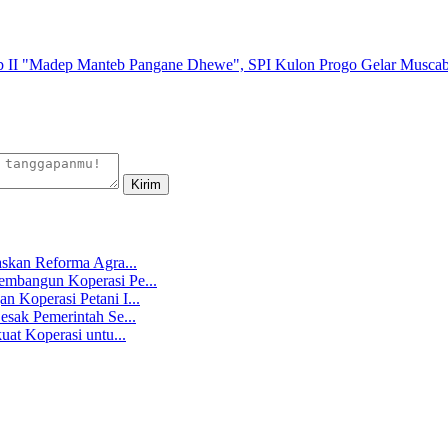
"Madep Manteb Pangane Dhewe", SPI Kulon Progo Gelar Muscab 
skan Reforma Agra...
mbangun Koperasi Pe...
 Koperasi Petani I...
sak Pemerintah Se...
at Koperasi untu...