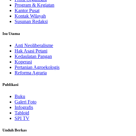
Program & Kegiatan
Kantor Pusat
Kontak Wilayah
Susunan Redaksi
Isu Utama
Anti Neoliberalisme
Hak Asasi Petani
Kedaulatan Pangan
Koperasi
Pertanian Agroekologis
Reforma Agraria
Publikasi
Buku
Galeri Foto
Infografis
Tabloid
SPI TV
Unduh Berkas