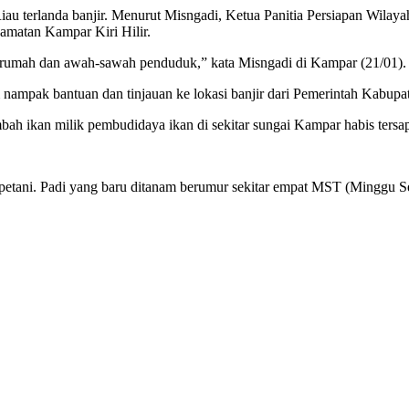
erlanda banjir. Menurut Misngadi, Ketua Panitia Persiapan Wilayah (
matan Kampar Kiri Hilir.
-rumah dan awah-sawah penduduk,” kata Misngadi di Kampar (21/01).
nampak bantuan dan tinjauan ke lokasi banjir dari Pemerintah Kabup
h ikan milik pembudidaya ikan di sekitar sungai Kampar habis tersap
tani. Padi yang baru ditanam berumur sekitar empat MST (Minggu Set