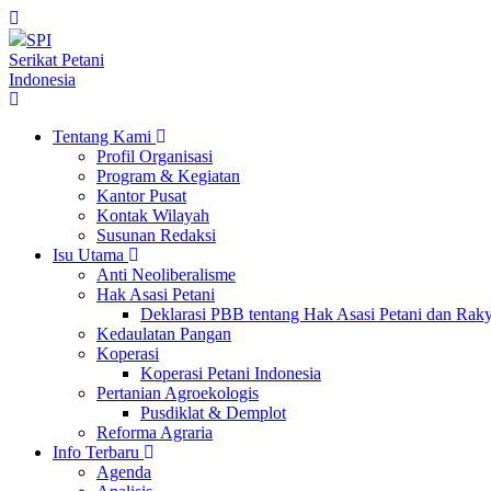
SPI
Serikat Petani
Indonesia
Tentang Kami
Profil Organisasi
Program & Kegiatan
Kantor Pusat
Kontak Wilayah
Susunan Redaksi
Isu Utama
Anti Neoliberalisme
Hak Asasi Petani
Deklarasi PBB tentang Hak Asasi Petani dan Ra
Kedaulatan Pangan
Koperasi
Koperasi Petani Indonesia
Pertanian Agroekologis
Pusdiklat & Demplot
Reforma Agraria
Info Terbaru
Agenda