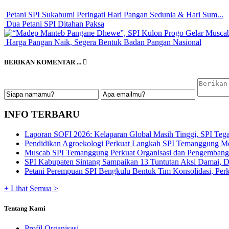
Petani SPI Sukabumi Peringati Hari Pangan Sedunia & Hari Sum...
Dua Petani SPI Ditahan Paksa
Harga Pangan Naik, Segera Bentuk Badan Pangan Nasional
BERIKAN KOMENTAR ...
INFO TERBARU
Laporan SOFI 2026: Kelaparan Global Masih Tinggi, SPI Tega
Pendidikan Agroekologi Perkuat Langkah SPI Temanggung Me
Muscab SPI Temanggung Perkuat Organisasi dan Pengembangan
SPI Kabupaten Sintang Sampaikan 13 Tuntutan Aksi Damai, De
Petani Perempuan SPI Bengkulu Bentuk Tim Konsolidasi, Perku
+ Lihat Semua >
Tentang Kami
Profil Organisasi