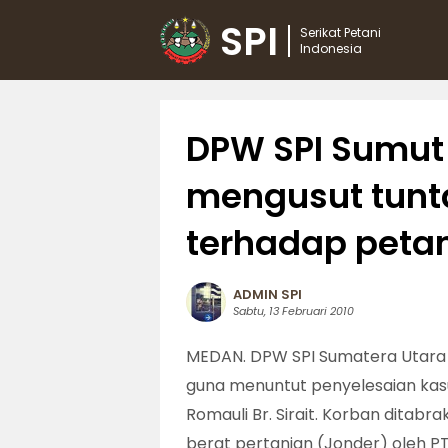
SPI
Serikat Petani
Indonesia
DPW SPI Sumut
mengusut tunt
terhadap peta
ADMIN SPI
Sabtu, 13 Februari 2010
MEDAN. DPW SPI Sumatera Utara 
guna menuntut penyelesaian kas
Romauli Br. Sirait. Korban ditab
berat pertanian (Jonder) oleh PT