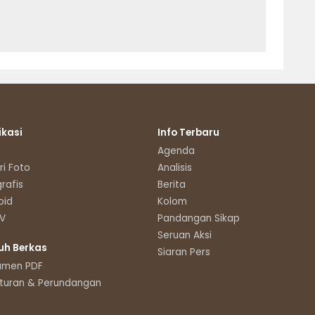
ikasi
Info Terbaru
Agenda
ri Foto
Analisis
grafis
Berita
oid
Kolom
TV
Pandangan Sikap
Seruan Aksi
uh Berkas
Siaran Pers
umen PDF
turan & Perundangan