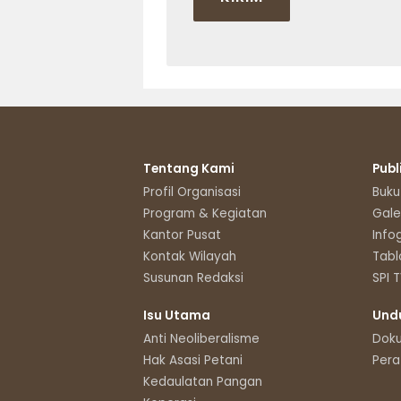
Tentang Kami
Publ
Profil Organisasi
Buku
Program & Kegiatan
Gale
Kantor Pusat
Info
Kontak Wilayah
Tabl
Susunan Redaksi
SPI 
Isu Utama
Und
Anti Neoliberalisme
Dok
Hak Asasi Petani
Pera
Kedaulatan Pangan