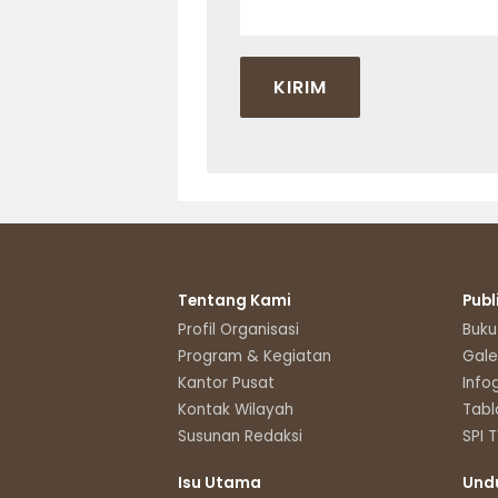
Tentang Kami
Publ
Profil Organisasi
Buku
Program & Kegiatan
Gale
Kantor Pusat
Info
Kontak Wilayah
Tabl
Susunan Redaksi
SPI 
Isu Utama
Und