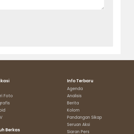
ikasi
Info Terbaru
Agenda
ri Foto
Analisis
grafis
Berita
oid
Kolom
TV
Pandangan Sikap
Seruan Aksi
uh Berkas
Siaran Pers