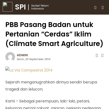
SPI
Serikat Petani
Indonesia
PBB Pasang Badan untuk
Pertanian “Cerdas” Iklim
(Climate Smart Agriculture)
ADMIN
Senin, 29 September 2014
Sejarah menganugrahkan dirinya sendiri berupa
tragedi dan lelucon;
Kami – Sebagai perempuan, laki-laki, petani,
keluarga petani rakyat, migran, pekerja pedesaan,