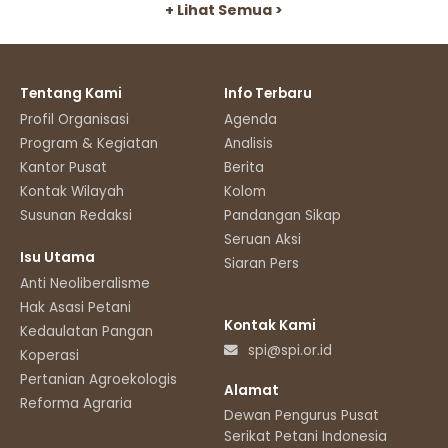
+ Lihat Semua >
Tentang Kami
Info Terbaru
Profil Organisasi
Agenda
Program & Kegiatan
Analisis
Kantor Pusat
Berita
Kontak Wilayah
Kolom
Susunan Redaksi
Pandangan Sikap
Seruan Aksi
Isu Utama
Siaran Pers
Anti Neoliberalisme
Hak Asasi Petani
Kontak Kami
Kedaulatan Pangan
spi@spi.or.id
Koperasi
Pertanian Agroekologis
Alamat
Reforma Agraria
Dewan Pengurus Pusat
Serikat Petani Indonesia