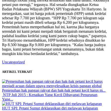
menutupi modal yang mereka keluarkan saat masa tanam. Akibatnya
petani pun merugi,” tegasnya. Hal senada diungkapkan Ketua
Badan Pelaksana Wilayah (BPW) SPI Yogyakarta Tri Hariyono. Ia
menegaskan, saat ini harga pokok pemerintah (HPP) untuk kedelai
sebesar Rp 7.700 per kilogram. “HPP Rp 7.700 per kilogram saja
kedelai petani masih dibeli seharga Rp 6.200 per kilogramnya.
Pemerintah harus memperhatikan hal ini, karena jika harganya
serendah ini kami petani menjadi tidak bergairah menanam kedelai,
padahal kualitas kedelai yang kami panen cukup bagus,” paparnya.
Tri Hariyono menambahkan, HPP kedelai sebaiknya dinaikkan ke
Rp 8.500 hingga Rp 9.000 per kilogramnya. “Kalau harga jualnya
bagus, kami petani bersemangat untuk menanamnya, bukan tidak
mungkin kita bisa berdaulat kedelai,” tambahnya.
Uncategorized
ARTIKEL TERKAIT
Pemenuhan hak pangan rakyat dan hak-hak petani kecil harus m...
NTP Juli 2015 : Kenaikan Yang Kecil Dibayangi Penurunan
Yang...
HUT SPI: Petani Sumut deklarasikan diri melawan kelaparan