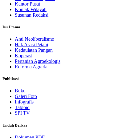
Kantor Pusat
Kontak Wilayah
Susunan Redaksi
Isu Utama
Anti Neoliberalisme
Hak Asasi Petani
Kedaulatan Pangan
Koperasi
Pertanian Agroekologis
Reforma Agraria
Publikasi
Buku
Galeri Foto
Infografis
Tabloid
SPI TV
Unduh Berkas
Dokumen PDF