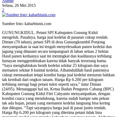
Admin
Selasa, 26 Mei 2015
2
Sumber foto: kabarbisnis.com
GUNUNGKIDUL. Petani SPI Kabupaten Gunung Kidul
mengeluh. Pasalnya, harga jual kedelai di pasaran cukup rendah.
Diman (70 tahun), petani SPI di desa Gunungkrambil Ponjong
menyampaikan ia saat ini tengah menyelesaikan panen kedelai dan
jagung yang ditanam secara tumpangsari di lahan seluas 2 hektar.
Hasil panen keduanya saat ini meningkat dan kualitasnya terbilang
lumayan menggembirakan karena tidak banyak terserang hama.
“Saya menghabiskan benih kedelai sekitar 25 kilogram dan saya
memanen sekitar 8 kuintal kedelai. Alhamdulillah hasil panennya
cukup memuaskan tetapi kondisi harga jual kedelai menurun bahkan
tak kembali dari ongkos tanam. Harga Rp 6.200 per kilogram
terbilang merugi bagi petani tulen seperti saya,” tutur Diman
(24/05). Menanggapi hal ini, Ketua Badan Pengurus Cabang (BPC)
Kabupaten Gunung Kidul Fitri Cahyanto menyampaikan, dengan
kondisi cuaca yang mendukung, karena sudah hampir satu pekan
tak ada hujan, petani yang memanen kedelai langsung bisa kering
dan dikupas. “Tapi sayangnya harga jual di pasar justru rendah.
Harga Rp 6.200 per kilogram yang diterima petani tidak bisa