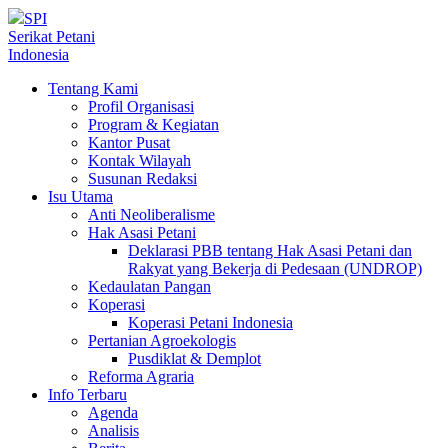
SPI
Serikat Petani
Indonesia
Tentang Kami
Profil Organisasi
Program & Kegiatan
Kantor Pusat
Kontak Wilayah
Susunan Redaksi
Isu Utama
Anti Neoliberalisme
Hak Asasi Petani
Deklarasi PBB tentang Hak Asasi Petani dan
Rakyat yang Bekerja di Pedesaan (UNDROP)
Kedaulatan Pangan
Koperasi
Koperasi Petani Indonesia
Pertanian Agroekologis
Pusdiklat & Demplot
Reforma Agraria
Info Terbaru
Agenda
Analisis