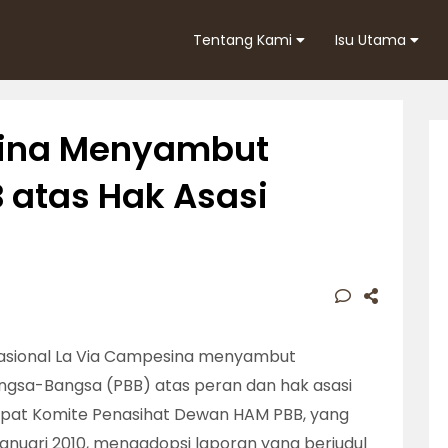
Tentang Kami
Isu Utama
sina Menyambut
 atas Hak Asasi
asional La Via Campesina menyambut
ngsa-Bangsa (PBB) atas peran dan hak asasi
eempat Komite Penasihat Dewan HAM PBB, yang
nuari 2010, mengadopsi laporan yang berjudul