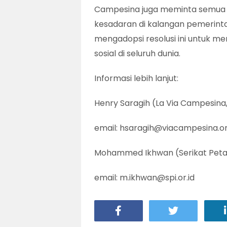
Campesina juga meminta semua a
kesadaran di kalangan pemerint
mengadopsi resolusi ini untuk 
sosial di seluruh dunia.
Informasi lebih lanjut:
Henry Saragih (La Via Campesina,
email: hsaragih@viacampesina.o
Mohammed Ikhwan (Serikat Petan
email: m.ikhwan@spi.or.id