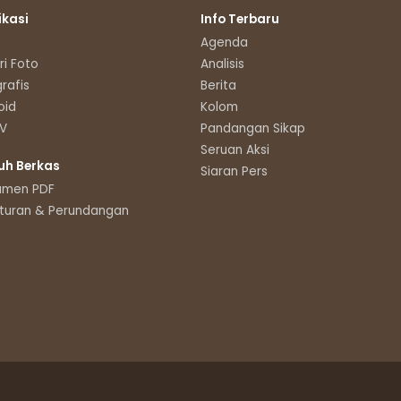
ikasi
Info Terbaru
Agenda
ri Foto
Analisis
grafis
Berita
oid
Kolom
TV
Pandangan Sikap
Seruan Aksi
uh Berkas
Siaran Pers
umen PDF
turan & Perundangan