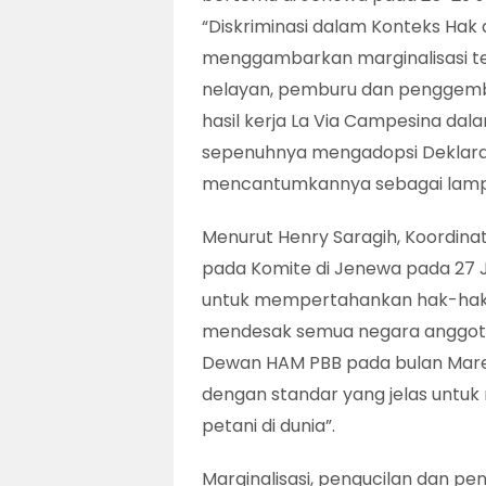
“Diskriminasi dalam Konteks Hak
menggambarkan marginalisasi t
nelayan, pemburu dan penggembal
hasil kerja La Via Campesina da
sepenuhnya mengadopsi Deklaras
mencantumkannya sebagai lampi
Menurut Henry Saragih, Koordin
pada Komite di Jenewa pada 27 Ja
untuk mempertahankan hak-hak k
mendesak semua negara anggota 
Dewan HAM PBB pada bulan Mare
dengan standar yang jelas untuk 
petani di dunia”.
Marginalisasi, pengucilan dan pe