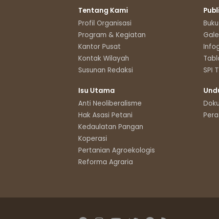
Tentang Kami
Publ
Profil Organisasi
Buku
Program & Kegiatan
Gale
Kantor Pusat
Info
Kontak Wilayah
Tabl
Susunan Redaksi
SPI 
Isu Utama
Und
Anti Neoliberalisme
Dok
Hak Asasi Petani
Pera
Kedaulatan Pangan
Koperasi
Pertanian Agroekologis
Reforma Agraria