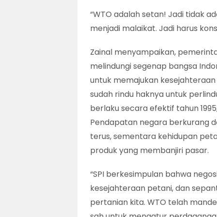
“WTO adalah setan! Jadi tidak a
menjadi malaikat. Jadi harus kon
Zainal menyampaikan, pemerintah
melindungi segenap bangsa Indon
untuk memajukan kesejahteraan 
sudah rindu haknya untuk perli
berlaku secara efektif tahun 1995
Pendapatan negara berkurang da
terus, sementara kehidupan petan
produk yang membanjiri pasar.
“SPI berkesimpulan bahwa negos
kesejahteraan petani, dan sepan
pertanian kita. WTO telah mandek
sah untuk mengatur perdagangan 