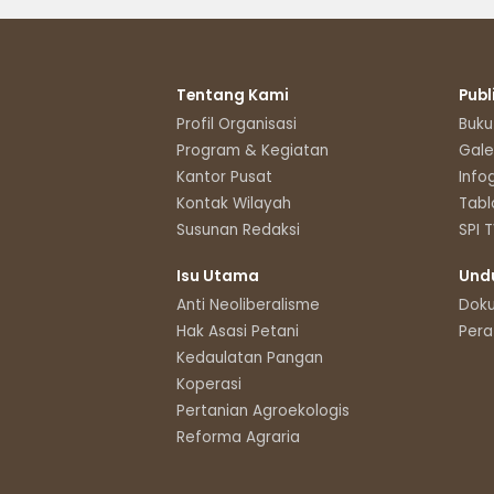
Tentang Kami
Publ
Profil Organisasi
Buku
Program & Kegiatan
Gale
Kantor Pusat
Info
Kontak Wilayah
Tabl
Susunan Redaksi
SPI 
Isu Utama
Und
Anti Neoliberalisme
Dok
Hak Asasi Petani
Pera
Kedaulatan Pangan
Koperasi
Pertanian Agroekologis
Reforma Agraria