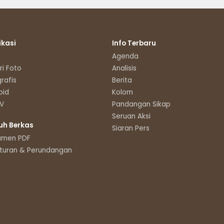
ikasi
Info Terbaru
Agenda
ri Foto
Analisis
grafis
Berita
oid
Kolom
TV
Pandangan Sikap
Seruan Aksi
uh Berkas
Siaran Pers
umen PDF
turan & Perundangan