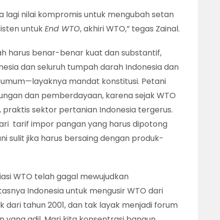
da lagi nilai kompromis untuk mengubah setan
sisten untuk
End WTO
, akhiri WTO,” tegas Zainal.
 harus benar-benar kuat dan substantif,
esia dan seluruh tumpah darah Indonesia dan
umum—layaknya mandat konstitusi. Petani
ndungan dan pemberdayaan, karena sejak WTO
, praktis sektor pertanian Indonesia tergerus.
ri tarif impor pangan yang harus dipotong
i sulit jika harus bersaing dengan produk-
iasi WTO telah gagal mewujudkan
tasnya Indonesia untuk mengusir WTO dari
 dari tahun 2001, dan tak layak menjadi forum
yang adil. Mari kita konsentrasi bangun